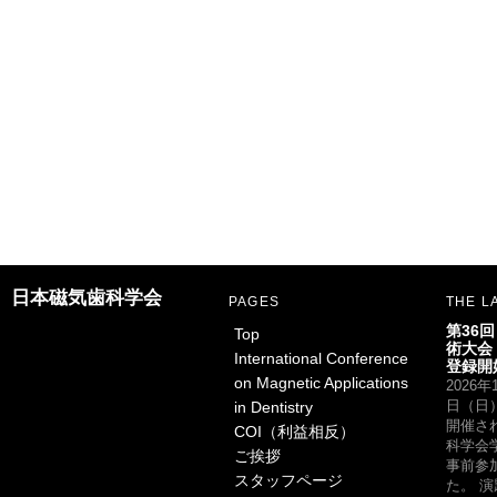
日本磁気歯科学会
PAGES
THE L
第36
Top
術大会
International Conference
登録開
on Magnetic Applications
2026
in Dentistry
日（日
開催さ
COI（利益相反）
科学会
ご挨拶
事前参
スタッフページ
た。 演