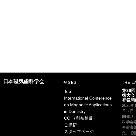
日本磁気歯科学会
PAGES
THE L
第36
Top
術大会
International Conference
登録開
on Magnetic Applications
2026
in Dentistry
日（日
開催さ
COI（利益相反）
科学会
ご挨拶
事前参
スタッフページ
た。 演