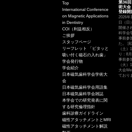
第36
Top
術大会
International Conference
登録開
on Magnetic Applications
2026
in Dentistry
日（日
開催さ
COI（利益相反）
科学会
ご挨拶
事前参
スタッフページ
た。 演
リーフレット 「ピタッと
（土）1
り：8月
吸い付く磁石の入れ歯」
事前参
学会発行物
（火）1
学会紹介
大会W
日本磁気歯科学会学術大
ておりま
会
日本磁気歯科学会用語集
日本磁気歯科学会雑誌
本学会での研究発表に関
する研究倫理指針
歯科診療ガイドライン
磁性アタッチメントとMRI
磁性アタッチメント解説