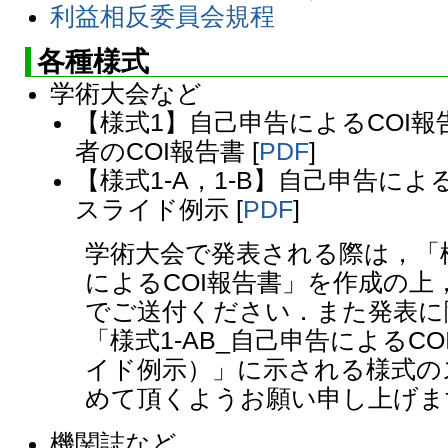
利益相反委員会規程
各種様式
学術大会など
【様式1】自己申告によるCOI報
者のCOI報告書 [
PDF
]
【様式1-A，1-B】自己申告によ
スライド例示 [
PDF
]
学術大会で発表される際は，「様
によるCOI報告書」を作成の上
でご送付ください．また発表に
「様式1-AB_自己申告によるC
イド例示）」に示される様式の
めて頂くようお願い申し上げま
機関誌など