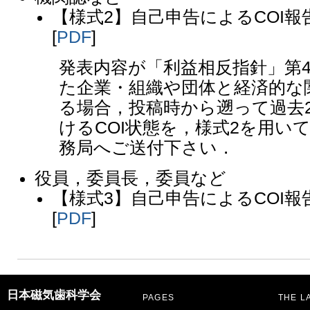
【様式2】自己申告によるCOI報告
[
PDF
]
発表内容が「利益相反指針」第
た企業・組織や団体と経済的な
る場合，投稿時から遡って過去
けるCOI状態を，様式2を用い
務局へご送付下さい．
役員，委員長，委員など
【様式3】自己申告によるCOI報告
[
PDF
]
日本磁気歯科学会
PAGES
THE L