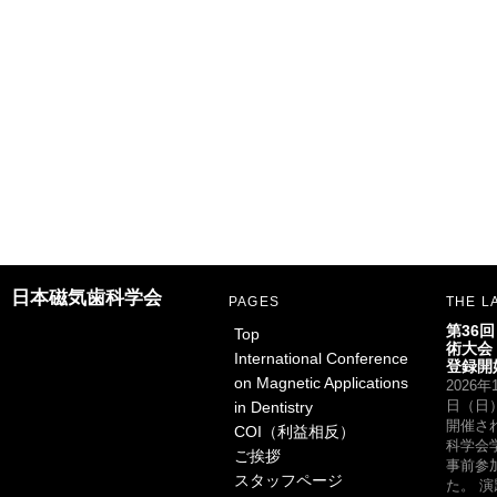
日本磁気歯科学会
PAGES
THE L
第36
Top
術大会
International Conference
登録開
on Magnetic Applications
2026
in Dentistry
日（日
開催さ
COI（利益相反）
科学会
ご挨拶
事前参
スタッフページ
た。 演