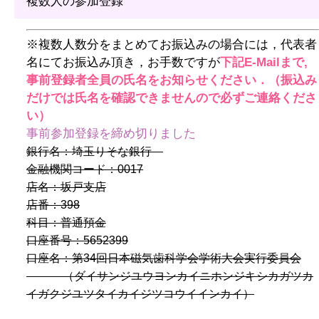
複数人の参加登録
※複数人数分をまとめてお振込みの場合には，代表者
名にてお振込み頂き，お手数ですが
下記E-Mailまで,
事前登録者全員の氏名をお知らせください．（振込み
だけでは氏名を確認できませんので必ずご連絡くださ
い）
事前参加登録を締め切りました
銀行名：埼玉りそな銀行
金融機関コード：0017
店名：坂戸支店
店番：398
科目：普通預金
口座番号：5652399
口座名：第34回日本磁気歯科学会学術大会実行委員会
（ダイサンジユウヨンカイニホンジキシカガツカ
イガクジユツタイカイジツコウイインカイ）