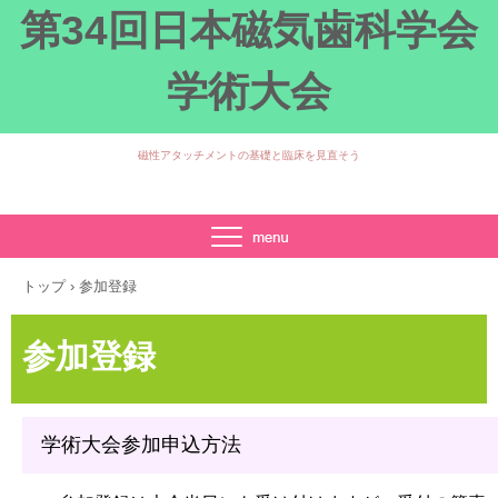
第34回日本磁気歯科学会
学術大会
磁性アタッチメントの基礎と臨床を見直そう
TEL.049-279-2747
〒350‐0283 埼玉県坂戸市けやき台1-1
トップ
›
参加登録
参加登録
学術大会参加申込方法