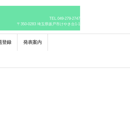
TEL.049-279-2747
〒350‐0283 埼玉県坂戸市けやき台1-1
題登録
発表案内